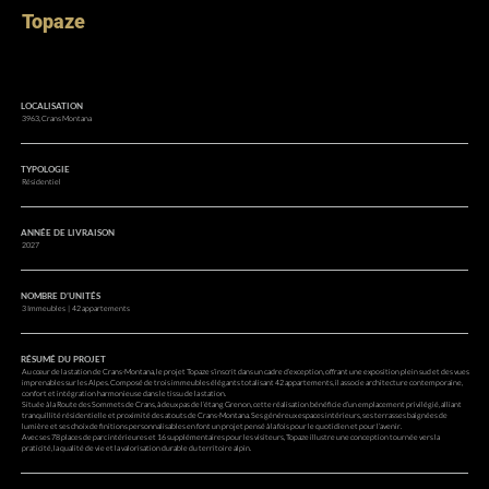
Topaze
LOCALISATION
3963, Crans Montana
TYPOLOGIE
Résidentiel
ANNÉE DE LIVRAISON
2027
NOMBRE D’UNITÉS
3 Immeubles | 42 appartements
RÉSUMÉ DU PROJET
Au cœur de la station de Crans-Montana, le projet Topaze s’inscrit dans un cadre d’exception, offrant une exposition plein sud et des vues
imprenables sur les Alpes. Composé de trois immeubles élégants totalisant 42 appartements, il associe architecture contemporaine,
confort et intégration harmonieuse dans le tissu de la station.
Située à la Route des Sommets de Crans, à deux pas de l’étang Grenon, cette réalisation bénéficie d’un emplacement privilégié, alliant
tranquillité résidentielle et proximité des atouts de Crans-Montana. Ses généreux espaces intérieurs, ses terrasses baignées de
lumière et ses choix de finitions personnalisables en font un projet pensé à la fois pour le quotidien et pour l’avenir.
Avec ses 78 places de parc intérieures et 16 supplémentaires pour les visiteurs, Topaze illustre une conception tournée vers la
praticité, la qualité de vie et la valorisation durable du territoire alpin.