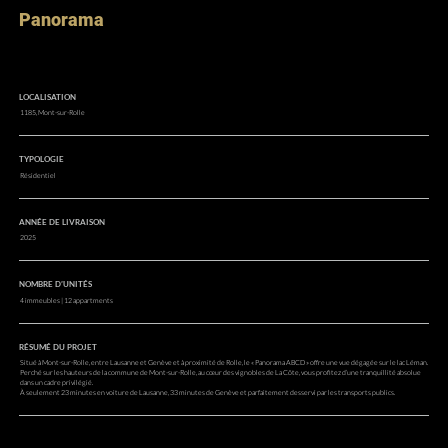
Panorama
LOCALISATION
1185, Mont-sur-Rolle
TYPOLOGIE
Résidentiel
ANNÉE DE LIVRAISON
2025
NOMBRE D’UNITÉS
4 immeubles | 12 appartments
RÉSUMÉ DU PROJET
Situé à Mont-sur-Rolle, entre Lausanne et Genève et à proximité de Rolle, le « Panorama ABCD » offre une vue dégagée sur le lac Léman.
Perché sur les hauteurs de la commune de Mont-sur-Rolle, au cœur des vignobles de La Côte, vous profitez d’une tranquillité absolue
dans un cadre privilégié.
À seulement 23 minutes en voiture de Lausanne, 33 minutes de Genève et parfaitement desservi par les transports publics.