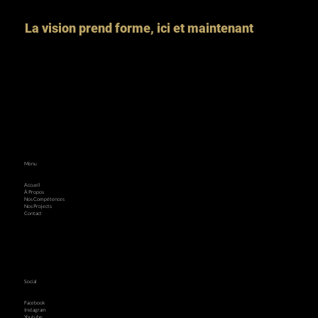
La vision prend forme, ici et maintenant
Menu
Accueil
À Propos
Nos Compétences
Nos Projects
Contact
Social
Facebook
Instagram
Youtube