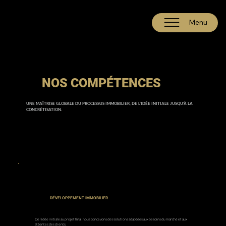
Menu
NOS COMPÉTENCES
UNE MAÎTRISE GLOBALE DU PROCESSUS IMMOBILIER, DE L’IDÉE INITIALE JUSQU’À LA
CONCRÉTISATION.
DÉVELOPPEMENT IMMOBILIER
De l’idée initiale au projet final, nous concevons des solutions adaptées aux besoins du marché et aux
attentes des clients.