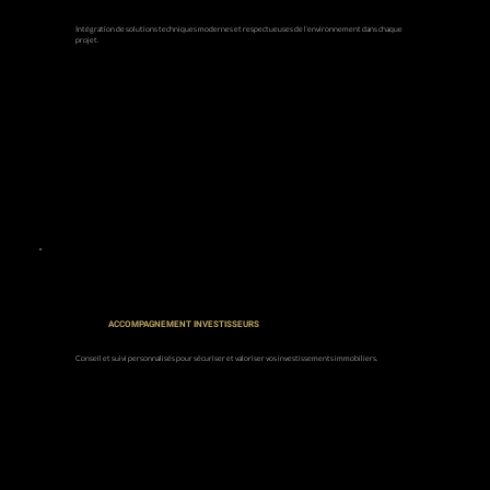
Intégration de solutions techniques modernes et respectueuses de l’environnement dans chaque
projet.
ACCOMPAGNEMENT INVESTISSEURS
Conseil et suivi personnalisés pour sécuriser et valoriser vos investissements immobiliers.