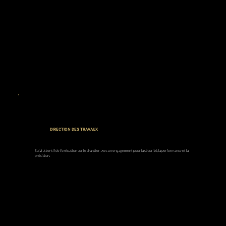
DIRECTION DES TRAVAUX
Suivi attentif de l’exécution sur le chantier, avec un engagement pour la sécurité, la performance et la
précision.