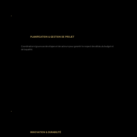
PLANIFICATION & GESTION DE PROJET
Coordination rigoureuse des étapes et des acteurs pour garantir le respect des délais, du budget et
de la qualité.
INNOVATION & DURABILITÉ