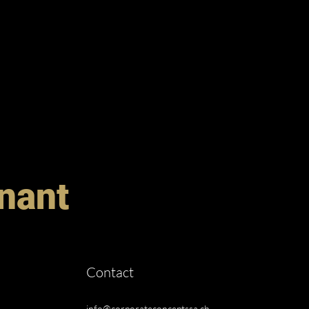
enant
Contact
info@corporateconceptssa.ch