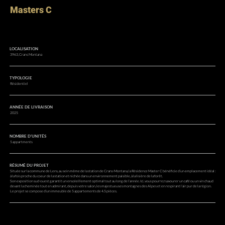
Masters C
LOCALISATION
3963, Crans Montana
TYPOLOGIE
Résidentiel
ANNÉE DE LIVRAISON
2025
NOMBRE D’UNITÉS
5 appartments
RÉSUMÉ DU PROJET
Située sur la commune de Lens, au sein même de la station de Crans-Montana, la Résidence Master C bénéficie d’un emplacement idéal :
à la fois proche du coeur de la station et nichée dans un environnement paisible, à la lisière de la forêt.
Son exposition sud-ouest garantit un ensoleillement optimal tout au long de l’année. Ici, vous pourrez savourer un café ou un vin chaud
devant la cheminée tout en admirant, depuis votre salon, les majestueuses montagnes des Alpes et en respirant l’air pur de la région.
Le projet se compose d’un immeuble de 5 appartements de 4.5 pièces.