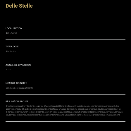
Delle Stelle
LOCALISATION
1994, Aproz
TYPOLOGIE
Résidentiel
ANNÉE DE LIVRAISON
2023
NOMBRE D’UNITÉS
3 immeubles | 30 appartments
RÉSUMÉ DU PROJET
Situé dans un quartier résidentiel paisible d’Aproz, le projet Delle Stelle réunit trois immeubles contemporains proposant des
appartements du 2.5 au 5.5 pièces. Ces appartments offrent un cadre de vie calme et pratique, proche de toutes commodités, et se
distinguent par leur architecture élégante, leurs finitions soignées et leur orientation idéale. Balcons généreux, terrasses, parkings
souterrains et ascenseurs complètent des logements fonctionnels, durables et parfaitement intégrés dans leur environnement.